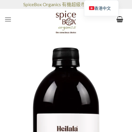
跳
SpiceBox Organics 有機超級市場和咖啡館
香港中文
到
的
内
容