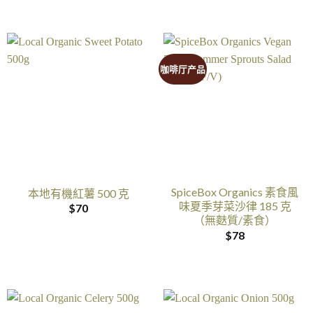
咖啡厅产品
SpiceBox Organics 素食風
本地有機紅薯 500 克
味夏季芽菜沙律 185 克
$
70
（無麩質/素食）
$
78