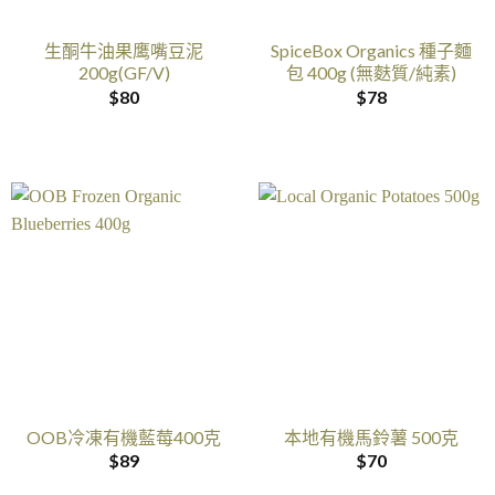
生酮牛油果鹰嘴豆泥
SpiceBox Organics 種子麵
200g(GF/V)
包 400g (無麩質/純素)
$
80
$
78
OOB冷凍有機藍莓400克
本地有機馬鈴薯 500克
$
89
$
70