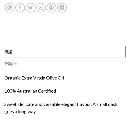
描述
評論(0)
Organic Extra Virgin Olive Oil
100% Australian Certified
Sweet, delicate and versatile elegant flavour. A small dash
goes a long way