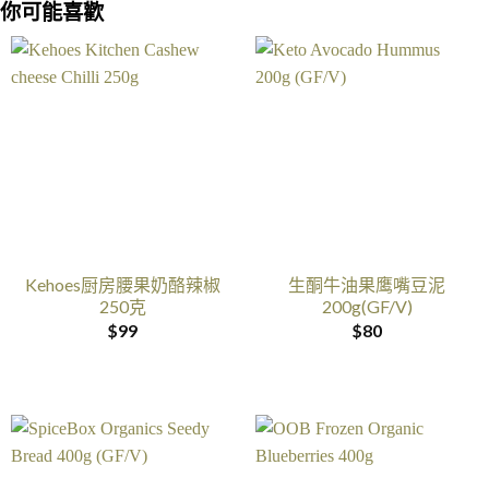
你可能喜歡
Kehoes厨房腰果奶酪辣椒
生酮牛油果鹰嘴豆泥
250克
200g(GF/V)
$
99
$
80