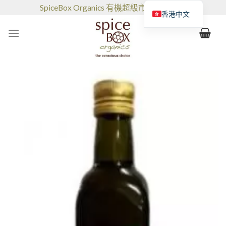
跳
SpiceBox Organics 有機超級市場和咖啡館
香港中文
到
的
内
容