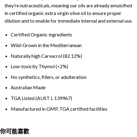
they’re nutraceuticals, meaning our oils are already emulsified
in certified organic extra virgin olive oil to ensure proper
dilution and to enable for immediate internal and external use.
Certified Organic ingredients
Wild-Grown in the Mediterranean
Naturally high Carvacrol (82.12%)
Low-toxicity Thymol (<2%)
No synthetics, fillers, or adulteration
Australian Made
TGA Listed (AUST L 139967)
Manufactured in GMP, TGA certified facilities
你可能喜歡