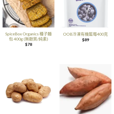
SpiceBox Organics 種子麵
OOB冷凍有機藍莓400克
包 400g (無麩質/純素)
$
89
$
78