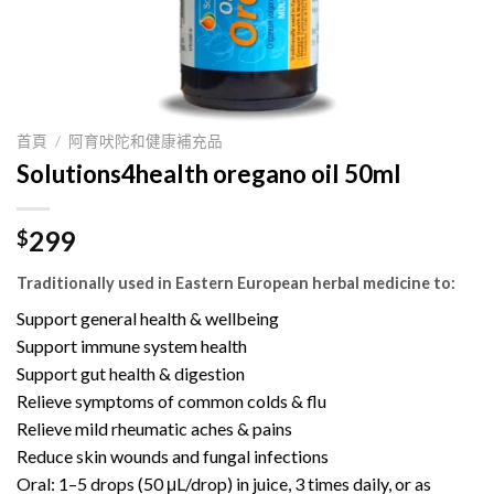
首頁
/
阿育吠陀和健康補充品
Solutions4health oregano oil 50ml
299
$
Traditionally used in Eastern European herbal medicine to:
Support general health & wellbeing
Support immune system health
Support gut health & digestion
Relieve symptoms of common colds & flu
Relieve mild rheumatic aches & pains
Reduce skin wounds and fungal infections
Oral: 1–5 drops (50 μL/drop) in juice, 3 times daily, or as