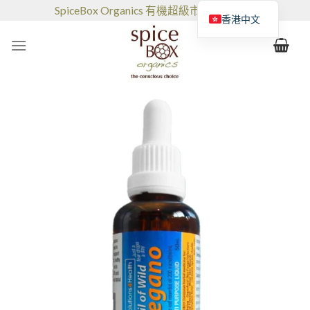
跳
SpiceBox Organics 有機超級市場和咖啡館
香港中文
到
的
内
容