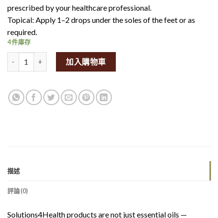
prescribed by your healthcare professional.
Topical: Apply 1–2 drops under the soles of the feet or as
required.
4 件庫存
Solutions4health oregano oil 50ml量
加入購物車
描述
評論(0)
Solutions4Health products are not just essential oils —