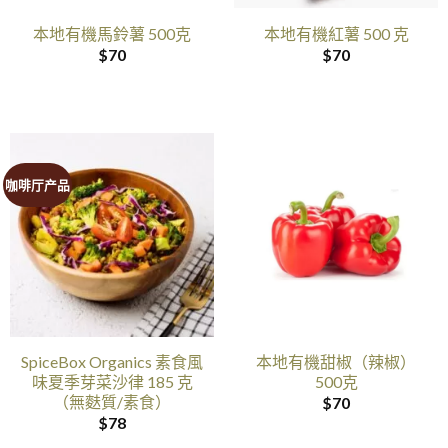
本地有機馬鈴薯 500克
本地有機紅薯 500 克
$
70
$
70
咖啡厅产品
SpiceBox Organics 素食風
本地有機甜椒（辣椒）
味夏季芽菜沙律 185 克
500克
（無麩質/素食）
$
70
$
78