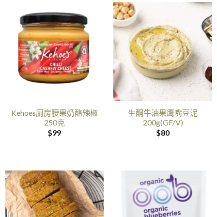
Kehoes厨房腰果奶酪辣椒
生酮牛油果鹰嘴豆泥
250克
200g(GF/V)
$
99
$
80