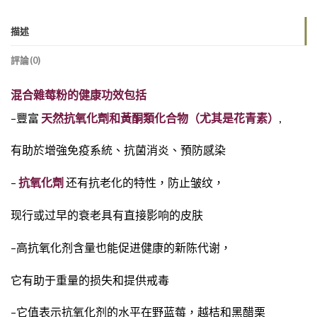
描述
評論(0)
混合雜莓粉的健康功效包括
–豐富
天然抗氧化劑和黃酮類化合物（尤其是花青素）
,
有助於增強免疫系統、抗菌消炎、預防感染
–
抗氧化劑
还有抗老化的特性，防止皱纹，
现行或过早的衰老具有直接影响的皮肤
–高抗氧化剂含量也能促进健康的新陈代谢，
它有助于重量的损失和提供戒毒
–它值表示抗氧化剂的水平在野蓝莓，越桔和黑醋栗