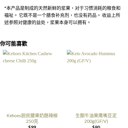
*本产品是制成的天然新鲜的浆果，对于习惯消耗的粮食和
福祉。 它既不是一个膳食补充剂，也没有药品。 收益上所
述参照对健康的益处，浆果本身可以拥有。
你可能喜歡
Kehoes厨房腰果奶酪辣椒
生酮牛油果鹰嘴豆泥
250克
200g(GF/V)
$
99
$
80