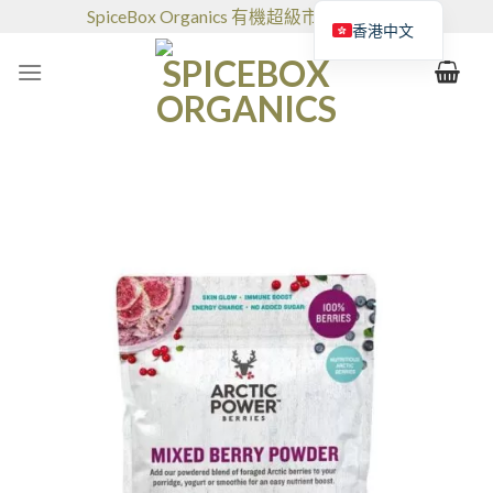
跳
SpiceBox Organics 有機超級市場和咖啡館
香港中文
到
的
内
容