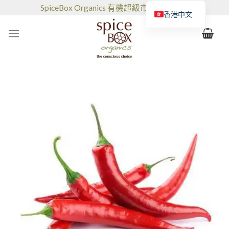
跳
SpiceBox Organics 有機超級市場和咖啡館
香港中文
到
的
内
容