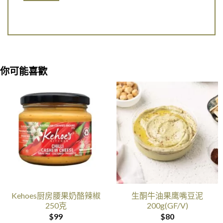
你可能喜歡
Kehoes厨房腰果奶酪辣椒
生酮牛油果鹰嘴豆泥
250克
200g(GF/V)
$
99
$
80