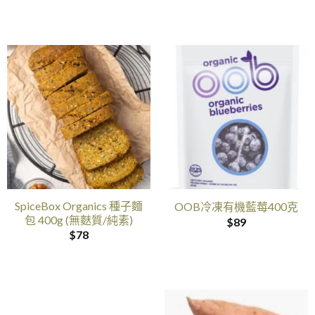
SpiceBox Organics 種子麵
OOB冷凍有機藍莓400克
包 400g (無麩質/純素)
$
89
$
78