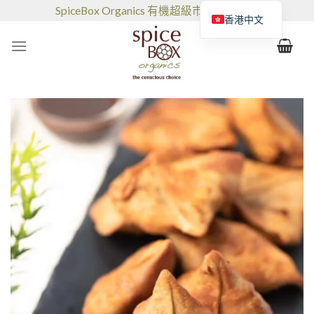
跳
SpiceBox Organics 有機超級市場和咖啡館
香港中文
到
的
内
容