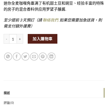
迷你全麦咖喱角塞满了有机甜土豆和豌豆、经验丰富的特殊
的房子的混合香料供应用罗望子蘸酱.
至少提前 3 天預訂（請
聯絡我們.
如果您需要加急送貨，則
需支付額外運費）
Mini Samosas (Set of 24) (V)量
加入購物車
描述
評論(0)