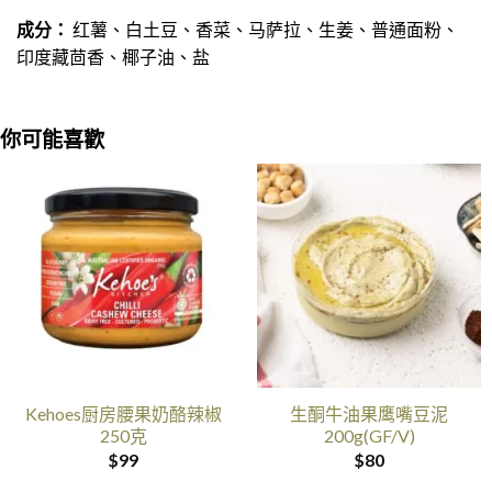
成分：
红薯、白土豆、香菜、马萨拉、生姜、普通面粉、
印度藏茴香、椰子油、盐
你可能喜歡
Kehoes厨房腰果奶酪辣椒
生酮牛油果鹰嘴豆泥
250克
200g(GF/V)
$
99
$
80