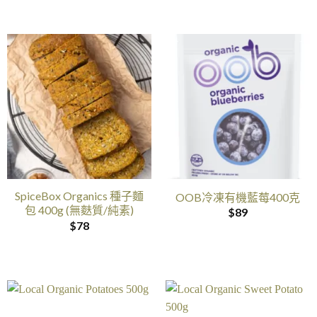
SpiceBox Organics 種子麵
OOB冷凍有機藍莓400克
包 400g (無麩質/純素)
$
89
$
78