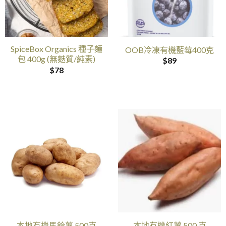
SpiceBox Organics 種子麵
OOB冷凍有機藍莓400克
包 400g (無麩質/純素)
$
89
$
78
本地有機馬鈴薯 500克
本地有機紅薯 500 克