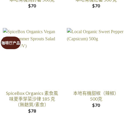
$
70
$
70
咖啡厅产品
SpiceBox Organics 素食風
本地有機甜椒（辣椒）
味夏季芽菜沙律 185 克
500克
（無麩質/素食）
$
70
$
78