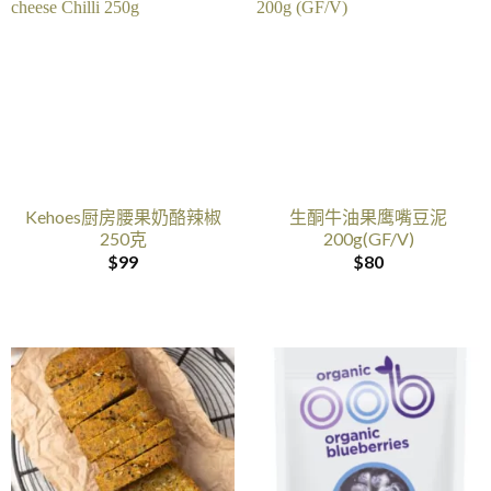
Kehoes厨房腰果奶酪辣椒
生酮牛油果鹰嘴豆泥
250克
200g(GF/V)
$
99
$
80