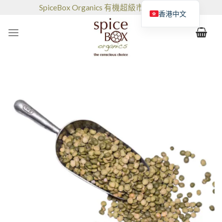
跳
SpiceBox Organics 有機超級市場和咖啡館
香港中文
到
的
内
容