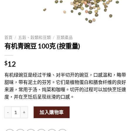
首頁
/
五穀、穀類和豆類
/
豆類產品
有机青豌豆 100克 (按重量)
12
$
有机绿豌豆是经过干燥、对半切开的豌豆，口感温和，略带
甜味，带有泥土的芬芳。它们是植物蛋白和膳食纤维的良好
来源，常用于汤、炖菜和咖喱。切开的过程可以加快烹饪速
度，并在烹饪后呈现丝滑的口感。
Organic Green Split Peas 100g (By Weight)量
加入購物車