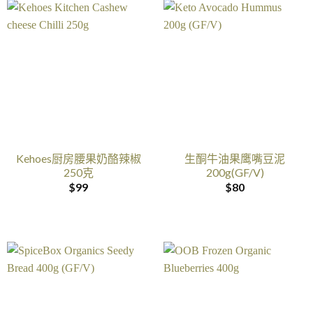
Kehoes厨房腰果奶酪辣椒
生酮牛油果鹰嘴豆泥
250克
200g(GF/V)
$
99
$
80