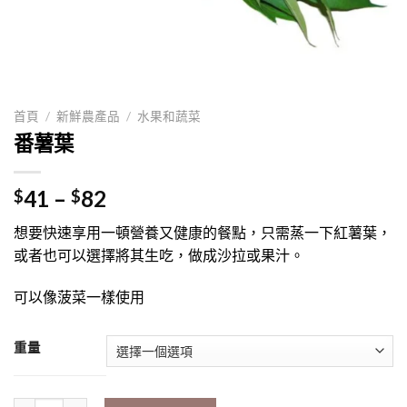
首頁
/
新鮮農產品
/
水果和蔬菜
番薯葉
价
41
–
82
$
$
格
想要快速享用一頓營養又健康的餐點，只需蒸一下紅薯葉，
范
或者也可以選擇將其生吃，做成沙拉或果汁。
围：
$41
可以像菠菜一樣使用
过
$82
重量