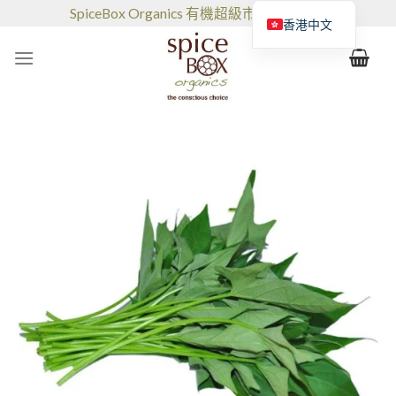
跳
SpiceBox Organics 有機超級市場和咖啡館
香港中文
到
的
内
容