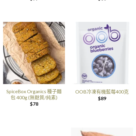
SpiceBox Organics 種子麵
OOB冷凍有機藍莓400克
包 400g (無麩質/純素)
$
89
$
78