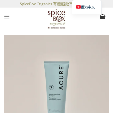
跳
SpiceBox Organics 有機超級市場和咖啡館
香港中文
到
的
内
容