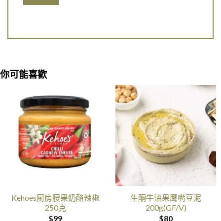
你可能喜歡
Kehoes厨房腰果奶酪辣椒
生酮牛油果鹰嘴豆泥
250克
200g(GF/V)
$
99
$
80