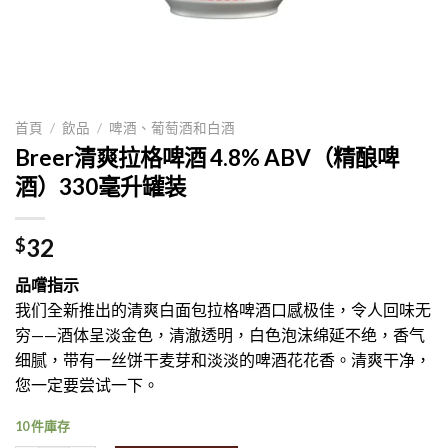
首頁
/
飲品
/
啤酒、葡萄酒和白酒
Breer清爽拉格啤酒 4.8% ABV（精酿啤
酒）330毫升罐装
32
$
品嚐指示
我们全新推出的清爽白面包拉格啤酒口感极佳，令人回味无
穷——酒体呈淡金色，清澈透明，白色泡沫绵延不绝，香气
细腻，带有一丝饼干麦芽和淡淡的啤酒花花香。清爽干净，
您一定要尝试一下。
10 件庫存