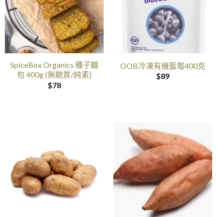
SpiceBox Organics 種子麵
OOB冷凍有機藍莓400克
包 400g (無麩質/純素)
$
89
$
78