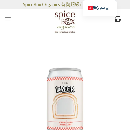
跳
SpiceBox Organics 有機超級市場和咖啡館
香港中文
到
的
内
容