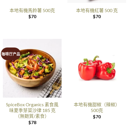
本地有機馬鈴薯 500克
本地有機紅薯 500 克
$
70
$
70
咖啡厅产品
SpiceBox Organics 素食風
本地有機甜椒（辣椒）
味夏季芽菜沙律 185 克
500克
（無麩質/素食）
$
70
$
78