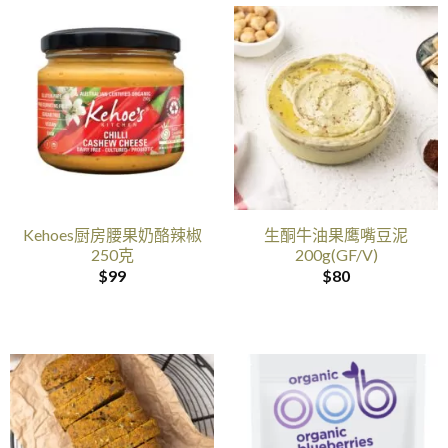
Kehoes厨房腰果奶酪辣椒
生酮牛油果鹰嘴豆泥
250克
200g(GF/V)
$
99
$
80