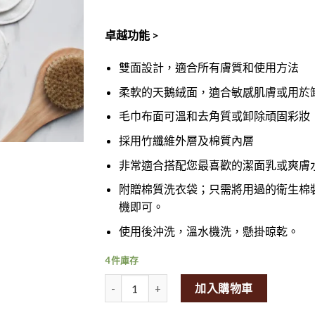
卓越功能 >
雙面設計，適合所有膚質和使用方法
柔軟的天鵝絨面，適合敏感肌膚或用於
毛巾布面可溫和去角質或卸除頑固彩妝
採用竹纖維外層及棉質內層
非常適合搭配您最喜歡的潔面乳或爽膚
附贈棉質洗衣袋；只需將用過的衛生棉
機即可。
使用後沖洗，溫水機洗，懸掛晾乾。
4 件庫存
Ever Eco Reusable Bamboo Facial Pads - 10 
加入購物車