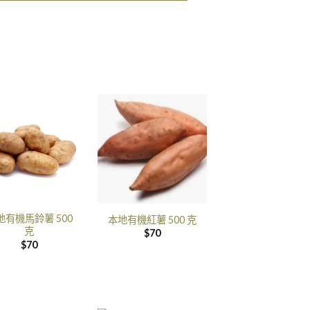
地有機馬鈴薯 500
本地有機紅薯 500 克
克
$
70
$
70