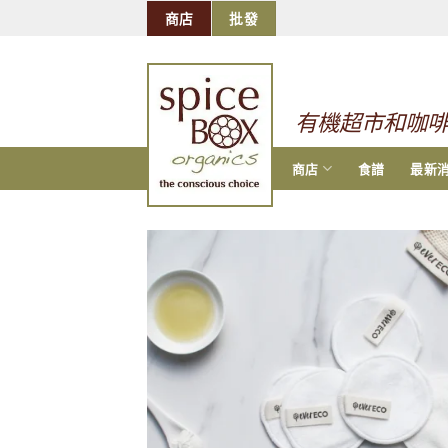
跳
商店
批發
到
的
内
容
有機超市和咖
商店
食譜
最新