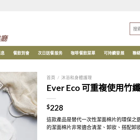
搜
索：
啡廳
消息
餐飲到會
次日送餐服务
咖啡餐飲菜單
可持續發展
聯
首頁
/
沐浴和身體護理
Ever Eco 可重複使用竹
228
$
這款產品是替代一次性潔面棉片的環保之
的潔面棉片非常適合清潔、卸妝、搭配卸