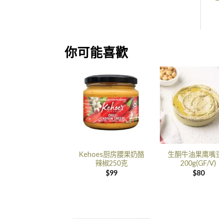
你可能喜歡
Kehoes厨房腰果奶酪
生酮牛油果鹰嘴
辣椒250克
200g(GF/V)
$
99
$
80