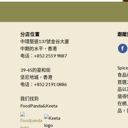
分店位置
跟蹤
中環堅道137號金谷大厦
中期的水平，香港
电话：+852 2559 9887
Spi
39-45的豪和街
食品
坚尼地城，香港
首選
电话：+852 2191 0886
品以
值得
我们找到
在網
FoodPanda&Keeta
品，