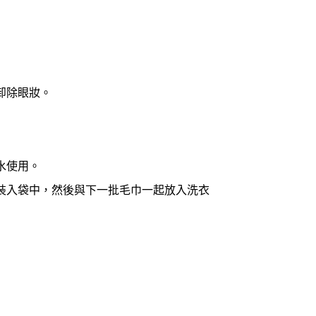
卸除眼妝。
水使用。
裝入袋中，然後與下一批毛巾一起放入洗衣
Pac量