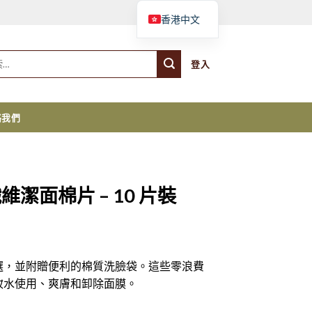
購物車
香港中文
登入
絡我們
纖維潔面棉片 – 10 片裝
選，並附贈便利的棉質洗臉袋。這些零浪費
妝水使用、爽膚和卸除面膜。