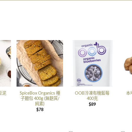
豆泥
SpiceBox Organics 種
OOB冷凍有機藍莓
本
子麵包 400g (無麩質/
400克
純素)
$
89
$
78