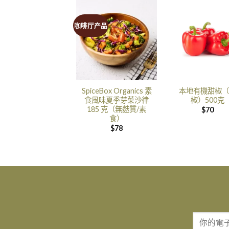
咖啡厅产品
SpiceBox Organics 素
本地有機甜椒（
食風味夏季芽菜沙律
椒）500克
185 克（無麩質/素
$
70
食）
$
78