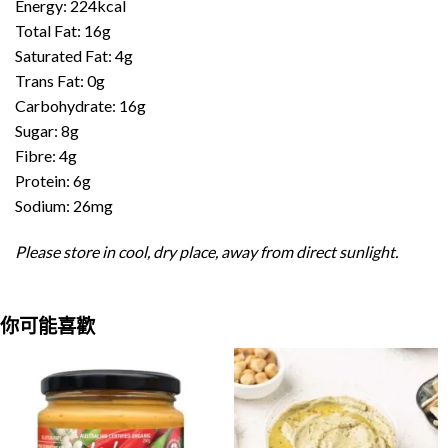
Energy: 224kcal
Total Fat: 16g
Saturated Fat: 4g
Trans Fat: 0g
Carbohydrate: 16g
Sugar: 8g
Fibre: 4g
Protein: 6g
Sodium: 26mg
Please store in cool, dry place, away from direct sunlight.
你可能喜歡