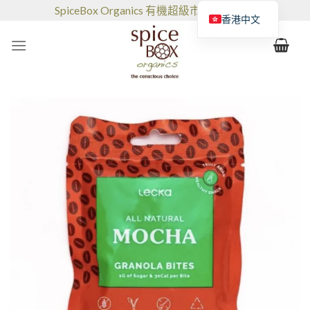
跳
SpiceBox Organics 有機超級市場和咖啡館
香港中文
到
的
内
容