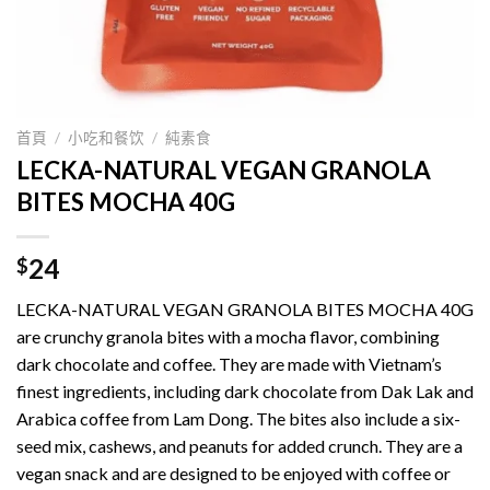
首頁
/
小吃和餐饮
/
純素食
LECKA-NATURAL VEGAN GRANOLA
BITES MOCHA 40G
24
$
LECKA-NATURAL VEGAN GRANOLA BITES MOCHA 40G
are crunchy granola bites with a mocha flavor, combining
dark chocolate and coffee. They are made with Vietnam’s
finest ingredients, including dark chocolate from Dak Lak and
Arabica coffee from Lam Dong. The bites also include a six-
seed mix, cashews, and peanuts for added crunch. They are a
vegan snack and are designed to be enjoyed with coffee or