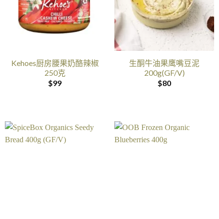
Kehoes厨房腰果奶酪辣椒
生酮牛油果鹰嘴豆泥
250克
200g(GF/V)
$
99
$
80