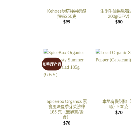
Kehoes厨房腰果奶酪
生酮牛油果鹰嘴
辣椒250克
200g(GF/V)
$
99
$
80
咖啡厅产品
SpiceBox Organics 素
本地有機甜椒（
食風味夏季芽菜沙律
椒）500克
185 克（無麩質/素
$
70
食）
$
78