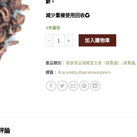
鮮。
減少重複使用回收♻️
4 件庫存
Organic Cacao Nibs 100g (By Weight)量
加入購物車
產品類別：
散装食品储藏室主食（按重量）
,
按重量
,
標籤：
#cacaonibs
,
#spiceboxorganics
評論