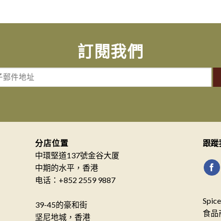
訂閱我們
分店位置
跟蹤
中環堅道137號金谷大厦
中期的水平，香港
电话：+852 2559 9887
Spi
39-45的豪和街
食品
坚尼地城，香港