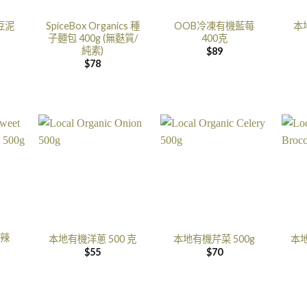
豆泥
SpiceBox Organics 種
OOB冷凍有機藍莓
本
子麵包 400g (無麩質/
400克
純素)
$
89
$
78
辣
本地有機洋蔥 500 克
本地有機芹菜 500g
本地
$
55
$
70