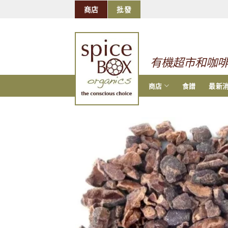
跳
商店
批發
到
的
内
容
有機超市和咖
商店
食譜
最新