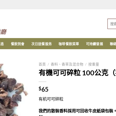
搜
索：
啡廳
消息
餐飲到會
次日送餐服务
咖啡餐飲菜單
可持續發展
聯
首頁
/
香料、香草及混合物
/
按重量
有機可可碎粒 100公克
65
$
有机可可碎粒
我們的散裝香料採用可回收牛皮紙袋包裝