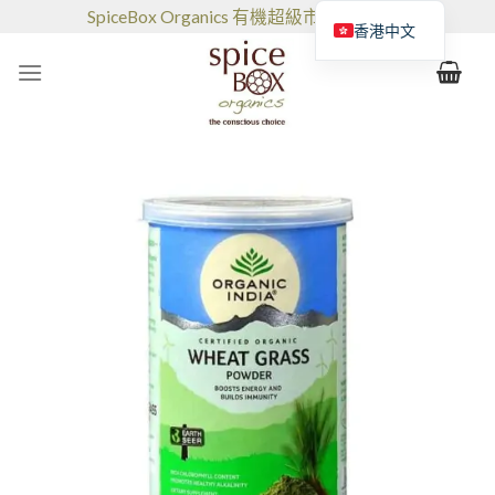
跳
SpiceBox Organics 有機超級市場和咖啡館
香港中文
到
的
内
容