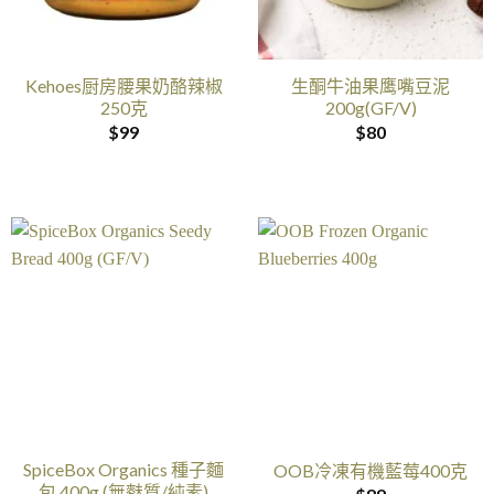
Kehoes厨房腰果奶酪辣椒
生酮牛油果鹰嘴豆泥
250克
200g(GF/V)
$
99
$
80
SpiceBox Organics 種子麵
OOB冷凍有機藍莓400克
包 400g (無麩質/純素)