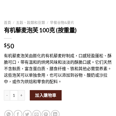
首頁
/
五穀、穀類和豆類
/
早餐谷物&麥片
有机藜麦泡芙 100克 (按重量)
50
$
有机藜麦泡芙由膨化的有机藜麦籽制成，口感轻盈蓬松、酥
脆可口，带有温和的烘烤风味和淡淡的酥脆口感。它们天然
不含麸质，富含蛋白质、膳食纤维、铁和其他必需营养素。
这些泡芙可以单独食用，也可以添加到谷物、酸奶或沙拉
中，或作为烘焙和零食的配料。
Organic Quinoa Puff 100g (By Weight)量
加入購物車