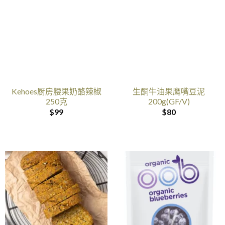
Kehoes厨房腰果奶酪辣椒
生酮牛油果鹰嘴豆泥
250克
200g(GF/V)
$
99
$
80