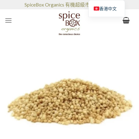
跳
SpiceBox Organics 有機超級市場和咖啡館
香港中文
到
的
内
容