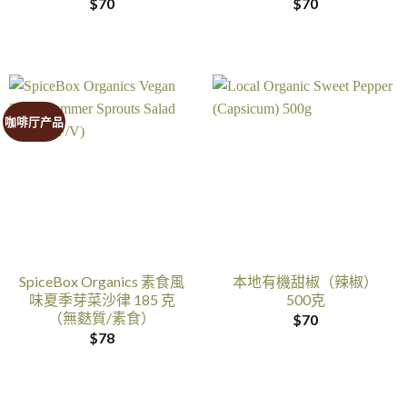
$
70
$
70
咖啡厅产品
SpiceBox Organics 素食風
本地有機甜椒（辣椒）
味夏季芽菜沙律 185 克
500克
（無麩質/素食）
$
70
$
78