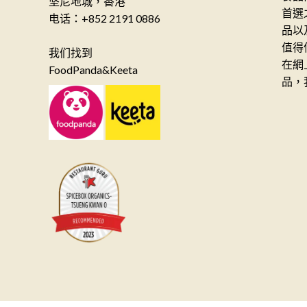
坚尼地城，香港
首選
电话：+852 2191 0886
品以
值得
我们找到
在網
FoodPanda&Keeta
品，