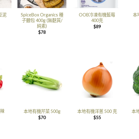
豆泥
SpiceBox Organics 種
OOB冷凍有機藍莓
本
子麵包 400g (無麩質/
400克
純素)
$
89
$
78
辣
本地有機芹菜 500g
本地有機洋蔥 500 克
本地
$
70
$
55