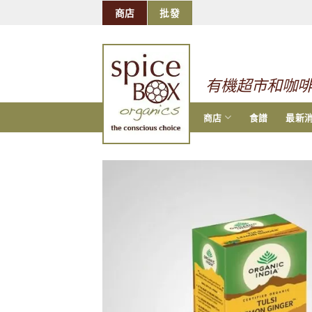
跳
商店
批發
到
的
内
容
有機超市和咖
商店
食譜
最新