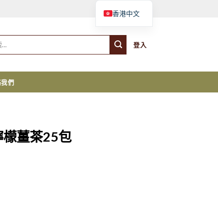
購物車
香港中文
登入
絡我們
羅勒檸檬薑茶25包