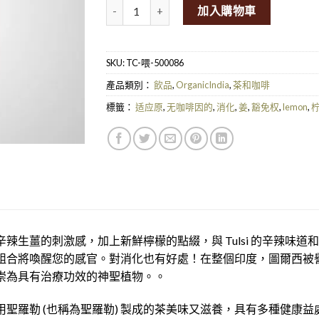
TC Organic India Tulsi Lemon Ginger Tea 2
加入購物車
SKU:
TC-喂-500086
產品類別：
飲品
,
OrganicIndia
,
茶和咖啡
標籤：
适应原
,
无咖啡因的
,
消化
,
姜
,
豁免权
,
lemon
,
辛辣生薑的刺激感，加上新鮮檸檬的點綴，與 Tulsi 的辛辣味
組合將喚醒您的感官。對消化也有好處！在整個印度，圖爾西被譽為
崇為具有治療功效的神聖植物。。
用聖羅勒 (也稱為聖羅勒) 製成的茶美味又滋養，具有多種健康