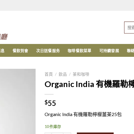
搜
索：
啡廳
消息
餐飲到會
次日送餐服务
咖啡餐飲菜單
可持續發展
聯
首頁
/
飲品
/
茶和咖啡
Organic India 有機
55
$
Organic India 有機羅勒檸檬薑茶25包
10 件庫存