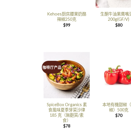
Kehoes厨房腰果奶酪
生酮牛油果鹰嘴
辣椒250克
200g(GF/V)
$
99
$
80
咖啡厅产品
SpiceBox Organics 素
本地有機甜椒（
食風味夏季芽菜沙律
椒）500克
185 克（無麩質/素
$
70
食）
$
78