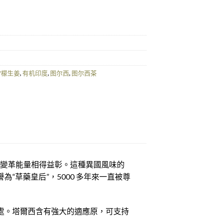
5ct量
柠檬生姜
,
有机印度
,
图尔西
,
图尔西茶
道和變革能量相得益彰。這種異國風味的
“草藥皇后”，5000 多年來一直被尊
益處。塔爾西含有強大的適應原，可支持