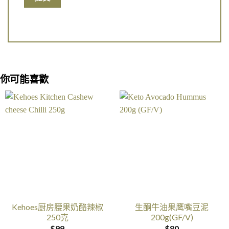
你可能喜歡
Kehoes厨房腰果奶酪辣椒
生酮牛油果鹰嘴豆泥
250克
200g(GF/V)
$
99
$
80