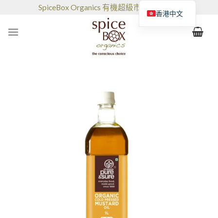
跳
SpiceBox Organics 有機超級市場和咖啡館
香港中文
到
的
内
容