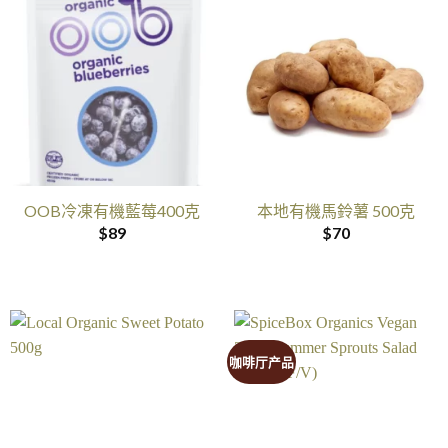
OOB冷凍有機藍莓400克
本地有機馬鈴薯 500克
$
89
$
70
咖啡厅产品