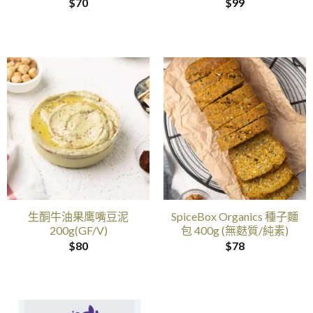
$
70
$
99
生酮牛油果鹰嘴豆泥
SpiceBox Organics 種子麵
200g(GF/V)
包 400g (無麩質/純素)
$
80
$
78