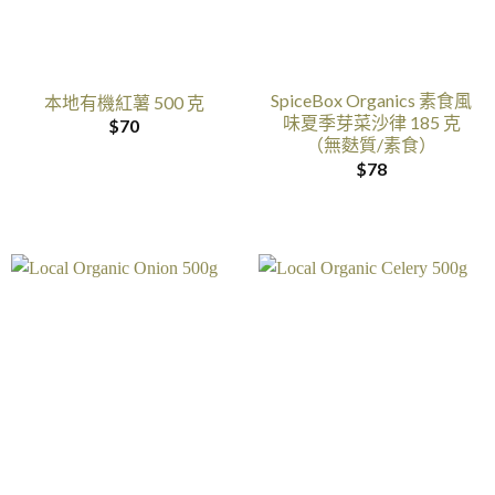
SpiceBox Organics 素食風
本地有機紅薯 500 克
味夏季芽菜沙律 185 克
$
70
（無麩質/素食）
$
78