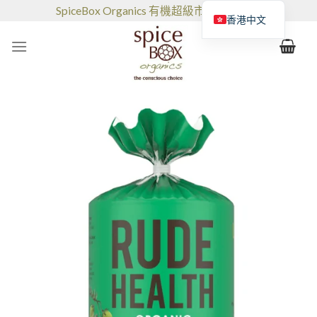
跳
SpiceBox Organics 有機超級市場和咖啡館
香港中文
到
的
内
容