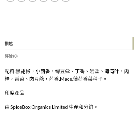
描述
評論(0)
配料:黑胡椒，小茴香，绿豆蔻、丁香、岩盐、海湾叶，肉
桂，香菜、肉豆蔻，茴香,Mace,薄荷香菜种子。
印度產品
由 SpiceBox Organics Limited 生產和分銷。