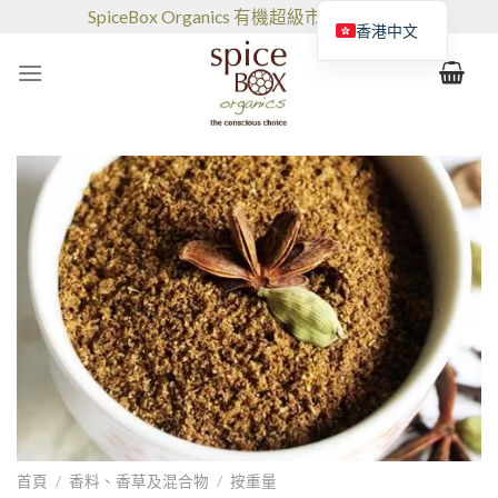
跳
SpiceBox Organics 有機超級市場和咖啡館
香港中文
到
的
内
容
首頁
/
香料、香草及混合物
/
按重量