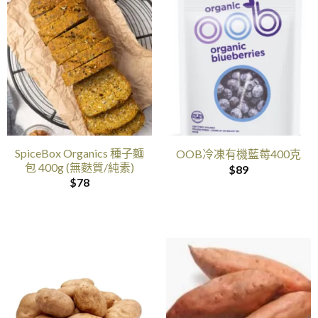
SpiceBox Organics 種子麵
OOB冷凍有機藍莓400克
包 400g (無麩質/純素)
$
89
$
78