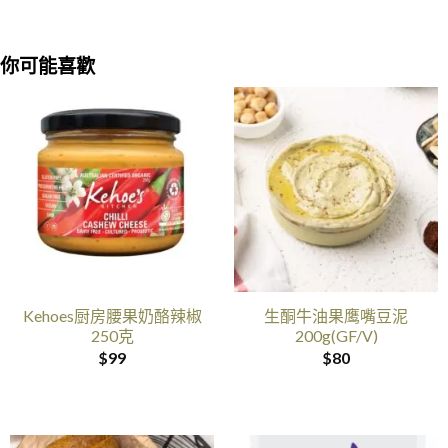
你可能喜歡
Kehoes厨房腰果奶酪辣椒
生酮牛油果鹰嘴豆泥
250克
200g(GF/V)
$
99
$
80