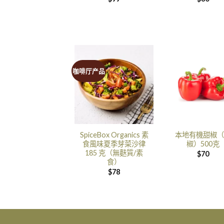
咖啡厅产品
SpiceBox Organics 素
本地有機甜椒（
食風味夏季芽菜沙律
椒）500克
185 克（無麩質/素
$
70
食）
$
78