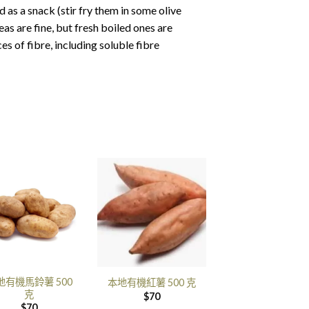
 as a snack (stir fry them in some olive
eas are fine, but fresh boiled ones are
es of fibre, including soluble fibre
地有機馬鈴薯 500
本地有機紅薯 500 克
克
$
70
$
70