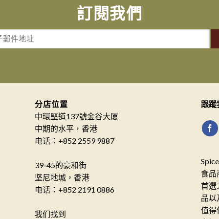
訂閱我們
分店位置
跟蹤
中環堅道137號金谷大厦
中期的水平，香港
电话：+852 2559 9887
Spi
39-45的豪和街
食品
坚尼地城，香港
首選
电话：+852 2191 0886
品以
值得
我们找到