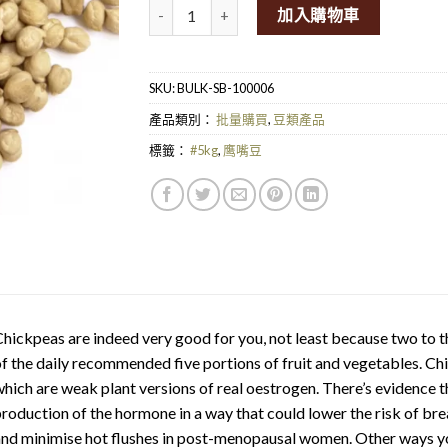
SpiceBox Organics Organic Chickpeas 5kg量
加入購物車
SKU:
BULK-SB-100006
產品類別：
批量購買
,
豆類產品
標籤：
#5kg
,
鹰嘴豆
hickpeas are indeed very good for you, not least because two to 
f the daily recommended five portions of fruit and vegetables. C
hich are weak plant versions of real oestrogen. There’s evidence
roduction of the hormone in a way that could lower the risk of bre
nd minimise hot flushes in post-menopausal women. Other ways yo