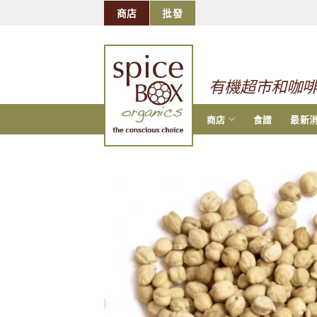
跳
商店
批發
到
的
内
容
有機超市和咖
商店
食譜
最新