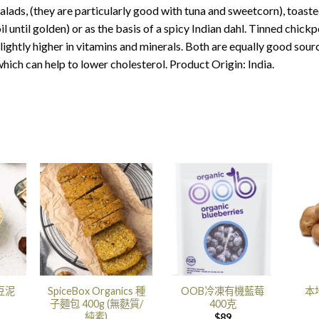
alads, (they are particularly good with tuna and sweetcorn), toasted
il until golden) or as the basis of a spicy Indian dahl. Tinned chickp
lightly higher in vitamins and minerals. Both are equally good sourc
hich can help to lower cholesterol. Product Origin: India.
豆泥
SpiceBox Organics 種
OOB冷凍有機藍莓
本
子麵包 400g (無麩質/
400克
純素)
$
89