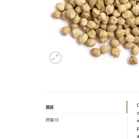
C
描述
o
評論(0)
w
p
a