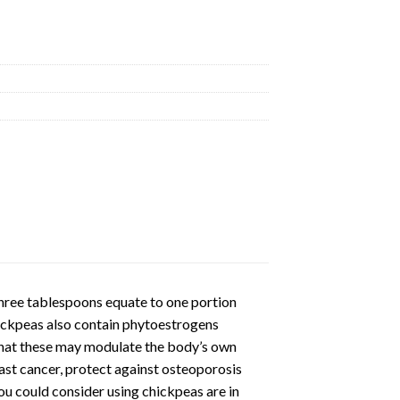
three tablespoons equate to one portion
hickpeas also contain phytoestrogens
 that these may modulate the body’s own
ast cancer, protect against osteoporosis
u could consider using chickpeas are in