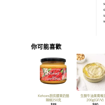
s
o
s
w
你可能喜歡
Kehoes厨房腰果奶酪
生酮牛油果鹰嘴
辣椒250克
200g(GF/V)
$
99
$
80