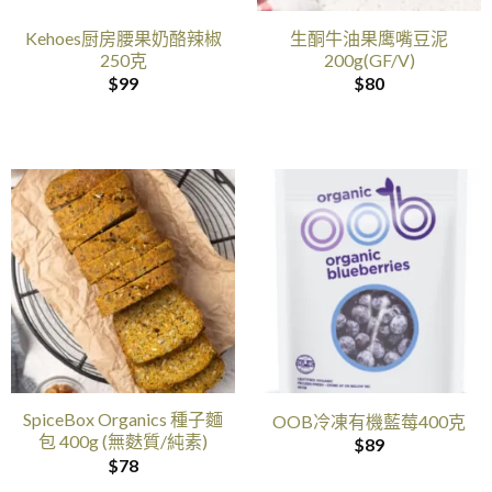
Kehoes厨房腰果奶酪辣椒
生酮牛油果鹰嘴豆泥
250克
200g(GF/V)
$
99
$
80
SpiceBox Organics 種子麵
OOB冷凍有機藍莓400克
包 400g (無麩質/純素)
$
89
$
78