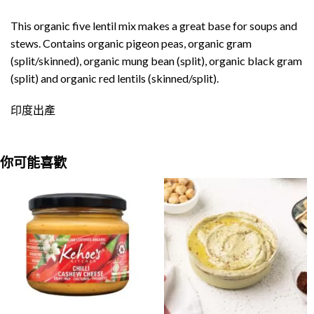
This organic five lentil mix makes a great base for soups and
stews. Contains organic pigeon peas, organic gram
(split/skinned), organic mung bean (split), organic black gram
(split) and organic red lentils (skinned/split).
印度出產
你可能喜歡