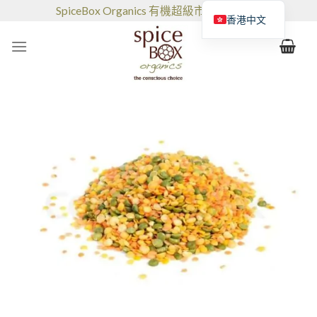
跳
SpiceBox Organics 有機超級市場和咖啡館
香港中文
到
的
内
容