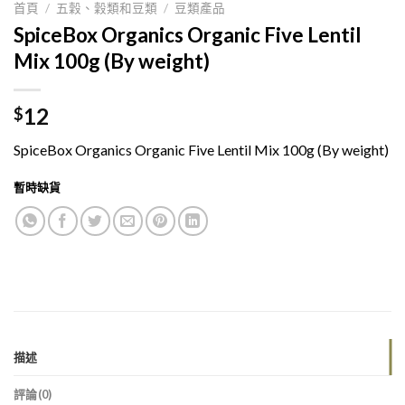
首頁
/
五穀、穀類和豆類
/
豆類產品
SpiceBox Organics Organic Five Lentil
Mix 100g (By weight)
12
$
SpiceBox Organics Organic Five Lentil Mix 100g (By weight)
暫時缺貨
描述
評論(0)