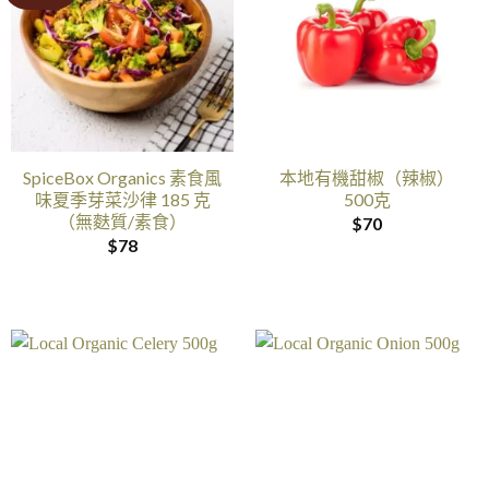
SpiceBox Organics 素食風
本地有機甜椒（辣椒）
味夏季芽菜沙律 185 克
500克
（無麩質/素食）
$
70
$
78