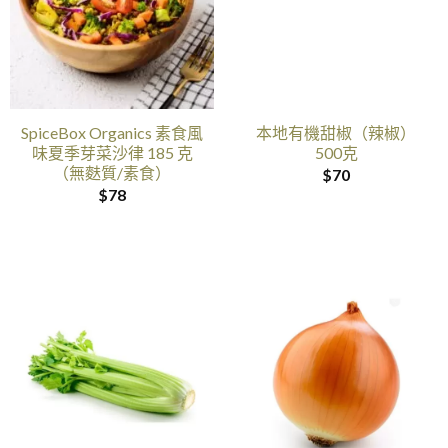
SpiceBox Organics 素食風
本地有機甜椒（辣椒）
味夏季芽菜沙律 185 克
500克
（無麩質/素食）
$
70
$
78