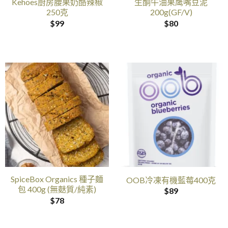
Kehoes厨房腰果奶酪辣椒
生酮牛油果鹰嘴豆泥
250克
200g(GF/V)
$
99
$
80
SpiceBox Organics 種子麵
OOB冷凍有機藍莓400克
包 400g (無麩質/純素)
$
89
$
78