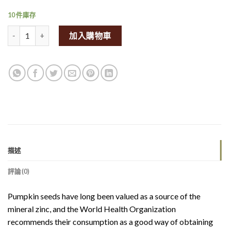
10 件庫存
SpiceBox Organics Organic Raw Pumpkin Seeds 227g量
加入購物車
描述
評論(0)
Pumpkin seeds have long been valued as a source of the
mineral zinc, and the World Health Organization
recommends their consumption as a good way of obtaining