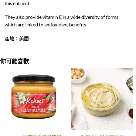
this nutrient.
They also provide vitamin E in a wide diversity of forms,
which are linked to antioxidant benefits.
產地：美國
你可能喜歡