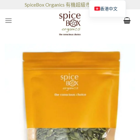
跳
SpiceBox Organics 有機超級市場和咖啡館
香港中文
到
的
内
容