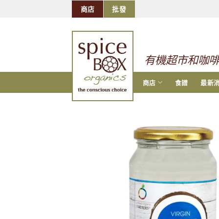
跳
商店
批發
到
的
内
容
有機超市和咖
商店
食譜
最新