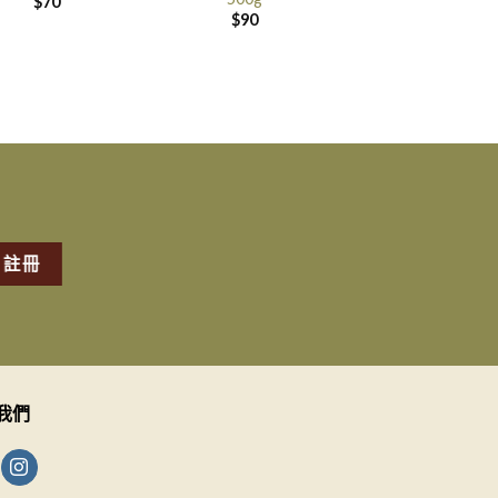
$
70
$
90
我們