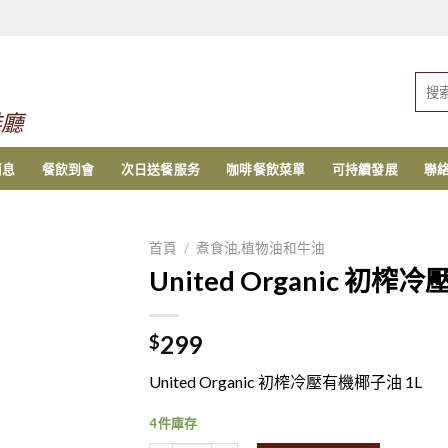
搜
索：
啡廳
消息
餐飲到會
次日送餐服务
咖啡餐飲菜單
可持續發展
聯
首頁
/
煮食油,植物油和牛油
United Organic 初榨
299
$
United Organic 初榨冷壓有機椰子油 1L
4 件庫存