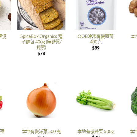
豆泥
SpiceBox Organics 種
OOB冷凍有機藍莓
本
子麵包 400g (無麩質/
400克
純素)
$
89
$
78
辣
本地有機洋蔥 500 克
本地有機芹菜 500g
本地