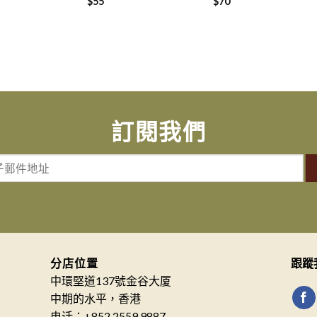
$
55
$
70
訂閱我們
分店位置
跟蹤
中環堅道137號金谷大厦
中期的水平，香港
电话：+852 2559 9887