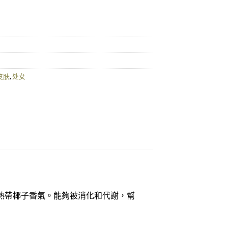
c Coconut Oil 1L量
皮肤
,
处女
熱帶椰子香氣。能夠被消化和代謝，幫