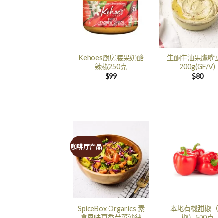
Kehoes厨房腰果奶酪
生酮牛油果鹰嘴
辣椒250克
200g(GF/V)
$
99
$
80
咖啡厅产品
SpiceBox Organics 素
本地有機甜椒（
食風味夏季芽菜沙律
椒）500克