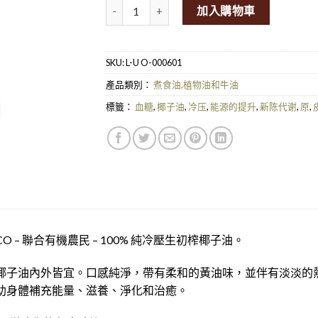
United Organic Virgin Cold Pressed Organi
加入購物車
SKU:
L-U O-000601
產品類別：
煮食油,植物油和牛油
標籤：
血糖
,
椰子油
,
冷压
,
能源的提升
,
新陈代谢
,
原
,
CO – 聯合有機農民 – 100% 純冷壓生初榨椰子油。
椰子油內外皆宜。口感純淨，帶有柔和的黃油味，並伴有淡淡的
助身體補充能量、滋養、淨化和治癒。