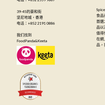
Spi
39-45的豪和街
食品
坚尼地城，香港
首選
电话：+852 2191 0886
品以
值得
我们找到
在網
FoodPanda&Keeta
品，