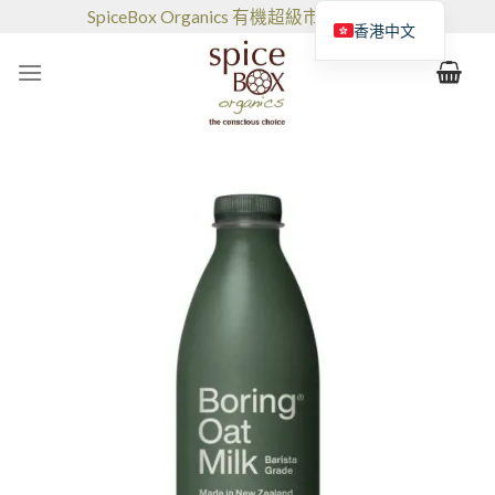
跳
SpiceBox Organics 有機超級市場和咖啡館
香港中文
到
的
内
容