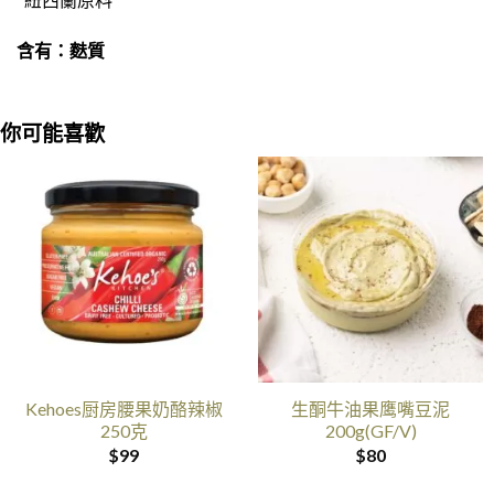
含有：麩質
你可能喜歡
Kehoes厨房腰果奶酪辣椒
生酮牛油果鹰嘴豆泥
250克
200g(GF/V)
$
99
$
80