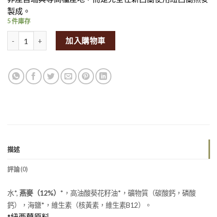
製成。
5 件庫存
Boring® Barista Grade Oat Milk (1L)量
加入購物車
描述
評論(0)
水*,
燕麥（12%）
*，高油酸葵花籽油*，礦物質（碳酸鈣，磷酸
鈣），海鹽*，維生素（核黃素，維生素B12）。
*紐西蘭原料