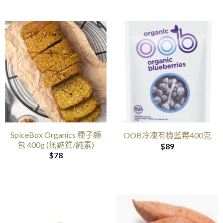
SpiceBox Organics 種子麵
OOB冷凍有機藍莓400克
包 400g (無麩質/純素)
$
89
$
78