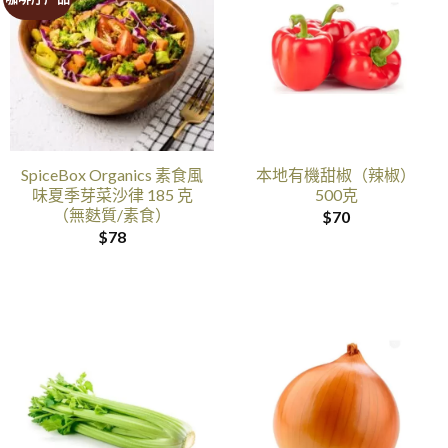
SpiceBox Organics 素食風
本地有機甜椒（辣椒）
味夏季芽菜沙律 185 克
500克
（無麩質/素食）
$
70
$
78