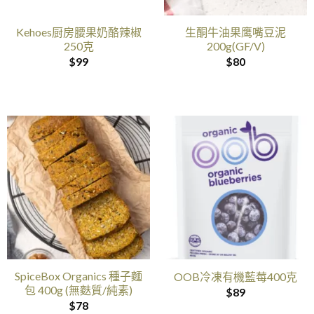
Kehoes厨房腰果奶酪辣椒
生酮牛油果鹰嘴豆泥
250克
200g(GF/V)
$
99
$
80
SpiceBox Organics 種子麵
OOB冷凍有機藍莓400克
包 400g (無麩質/純素)
$
89
$
78