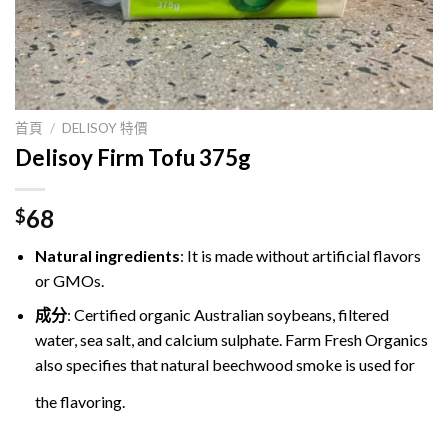
首頁
/
DELISOY 特價
Delisoy Firm Tofu 375g
68
$
Natural ingredients
: I
t is made without artificial flavors
or GMOs
.
成分
: Certified organic Australian soybeans, filtered
water, sea salt, and calcium sulphate. Farm Fresh Organics
also specifies that natural beechwood smoke is used for
the flavoring.