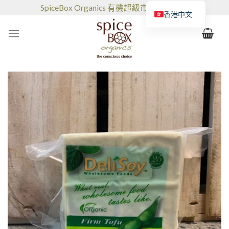
跳
SpiceBox Organics 有機超級市場和咖啡館
香港中文
到
的
内
容